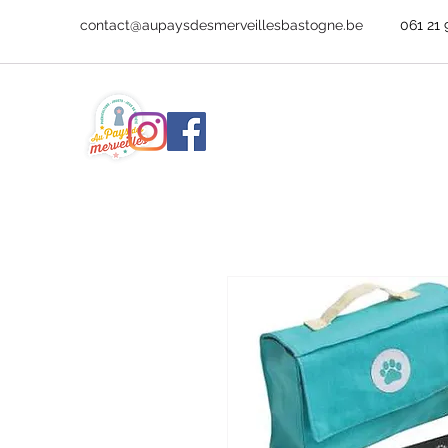
contact@aupaysdesmerveillesbastogne.be
061 21 