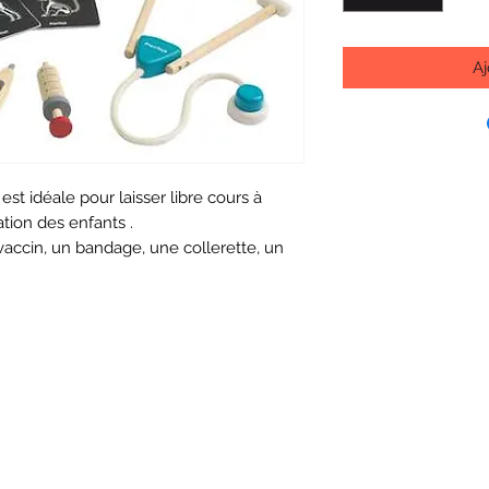
Aj
est idéale pour laisser libre cours à
ation des enfants .
 vaccin, un bandage, une collerette, un
2 radiographies; le tout dans une patite
che en tissu.
es vétérinaires en herbe seront prêts à
 les aventures !