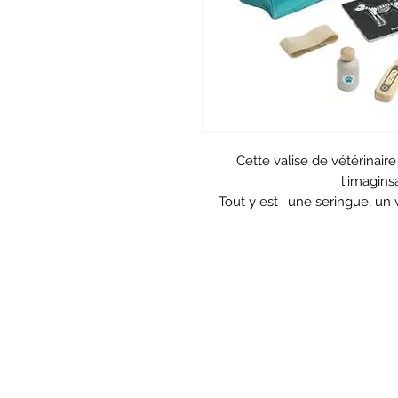
Cette valise de vétérinaire 
l'imagins
Tout y est : une seringue, un
thermomètre, un stéthoscope et 
saco
La panoplie est complète est l
toutes