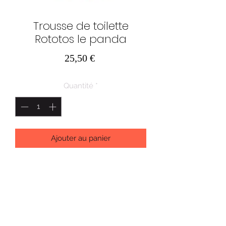
Trousse de toilette
Rototos le panda
Prix
25,50 €
Quantité
*
Ajouter au panier
Brosse à dents : ✔ , Schampoing : ✔,
Savon : ✔.
Vos kids sont prêts pour de nouvelles
aventures !