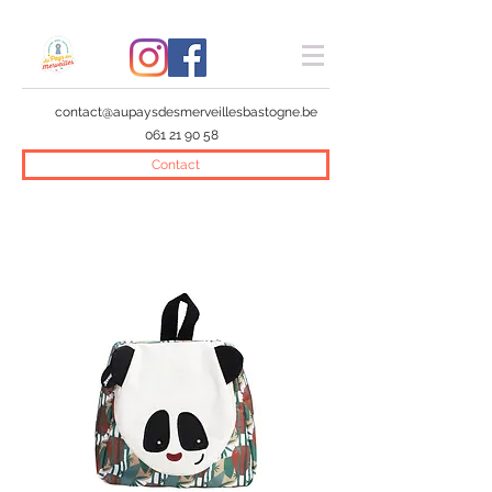
contact@aupaysdesmerveillesbastogne.be
061 21 90 58
Contact