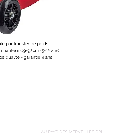
le par transfer de poids
n hauteur 69-92cm (5-12 ans)
 qualité - garantie 4 ans
isé" et deck avec logo anti-dérapant
AU PAYS DES MERVEILLES SRL