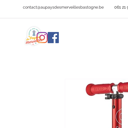
contact@aupaysdesmerveillesbastogne.be
061 21 