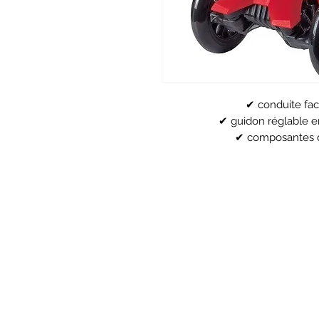
✔ conduite faci
✔ guidon réglable e
✔ composantes de
✔ guidon de couleur "métall