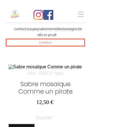
contact@aupaysdesmerveillesbastogne.be
061 21 90 58
Contact
SKU : DJECO 7902
Sabre mosaïque
Comme un pirate
Prix
12,50 €
Quantité
*