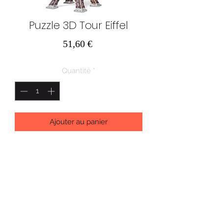
Puzzle 3D Tour Eiffel
Prix
51,60 €
Quantité
*
Ajouter au panier
Ah! Paris, Paris… Et que serait la Ville
Lumière sans la tour Eiffel, si
parfaitement représentée dans notre
réplique de 816 pièces? Ce défi en
trois dimensions vous fera vivre sa
magie…
AU PAYS DES MERVEILLES SRL