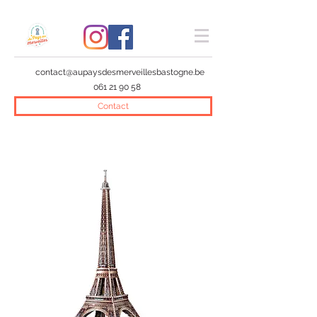
contact@aupaysdesmerveillesbastogne.be
061 21 90 58
Contact