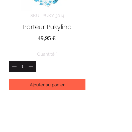
SKU : PUKY 3014
Porteur Pukylino
Prix
49,95 €
Quantité
*
Ajouter au panier
Modèle gris personnalisable avec des
autocollants roses ou bleus
Âge recommandé 1 à 2 ans
Hauteur d'assise 22 cm
Hauteur de guidon 40 cm