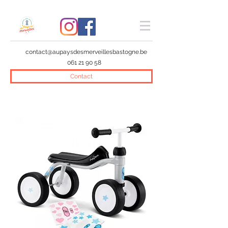
contact@aupaysdesmerveillesbastogne.be
061 21 90 58
Contact