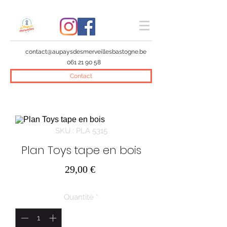
contact@aupaysdesmerveillesbastogne.be
061 21 90 58
Contact
SKU : PLA 5315
Plan Toys tape en bois
Prix
29,00 €
Quantité
*