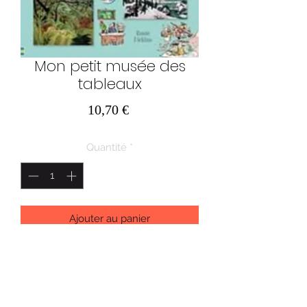
Mon petit musée des
tableaux
Prix
10,70 €
Quantité
*
Ajouter au panier
Une introduction fascinante au
monde de l'art, avec plus de trente
tableaux parmi les plus célèbres du
monde. Chaque page est pleine