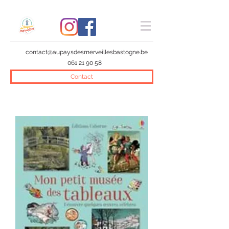
contact@aupaysdesmerveillesbastogne.be
061 21 90 58
Contact