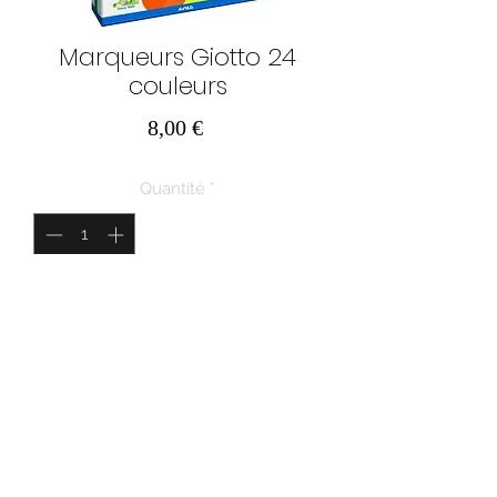
Marqueurs Giotto 24
couleurs
Prix
8,00 €
Quantité
*
Ajouter au panier
AU PAYS DES MERVEILLES SRL
Route de Marche 43
6600 BASTOGNE
N° d'entreprise :
633763950