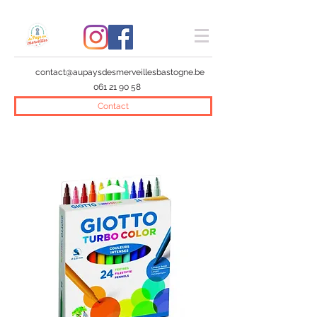
contact@aupaysdesmerveillesbastogne.be
061 21 90 58
Contact