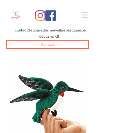
contact@aupaysdesmerveillesbastogne.be
061 21 90 58
Contact