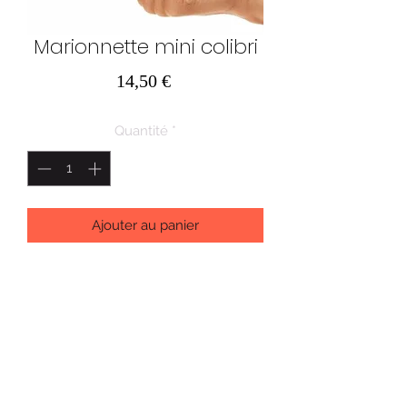
Marionnette mini colibri
Prix
14,50 €
Quantité
*
Ajouter au panier
Un corps vert émeraude doux et
velouté complète la gorge rubis de
cette marionnette à doigt colibri
presque grandeur nature.
AU PAYS DES MERVEILLES SRL