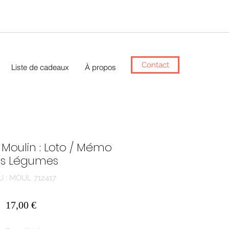
Contact
Liste de cadeaux
À propos
 Moulin : Loto / Mémo
s Légumes
U : MOUL 712417
Prix
17,00 €