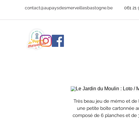
contact@aupaysdesmerveillesbastogne.be
061 21 
Très beau jeu de mémo et de l
une petite boîte cartonnée au
composé de 6 planches et de 36
elles, nous retrouvons différen
enfant s'amusera à reconnaî
entiers ou coupés en deux, grâ