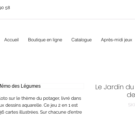
90 58
Accueil
Boutique en ligne
Catalogue
Après-midi jeux
Le Jardin du
de
oto sur le thème du potager, livré dans
SK
x dessins aquarelle. Ce jeu 2 en 1 est
 cartes illustrées. Sur chacune d'entre
ts dessins représentant un légume. Votre
tre les légumes dehors ou sous terre,
ce aux délicates illustrations. Tomate,