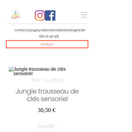
contact@aupaysdesmerveillesbastogne.be
061 21 90 58
Contact
SKU : LIL 83193
Jungle trousseau de
clés sensoriel
Prix
30,50 €
Quantité
*