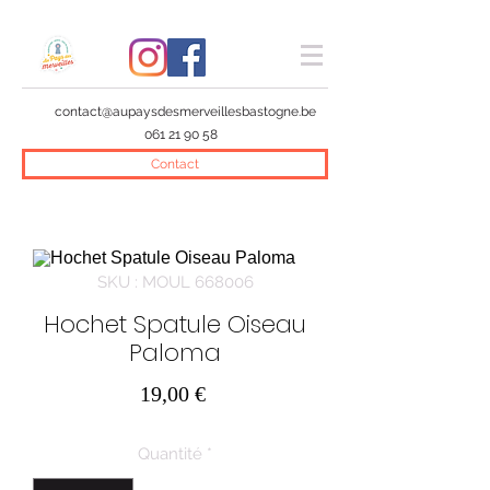
contact@aupaysdesmerveillesbastogne.be
061 21 90 58
Contact
SKU : MOUL 668006
Hochet Spatule Oiseau
Paloma
Prix
19,00 €
Quantité
*