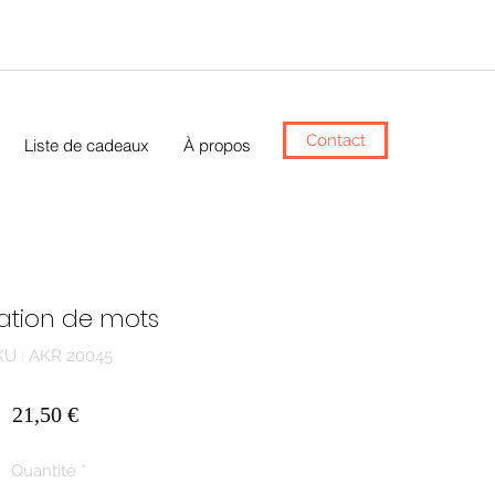
Contact
Liste de cadeaux
À propos
ation de mots
KU : AKR 20045
Prix
21,50 €
Quantité
*