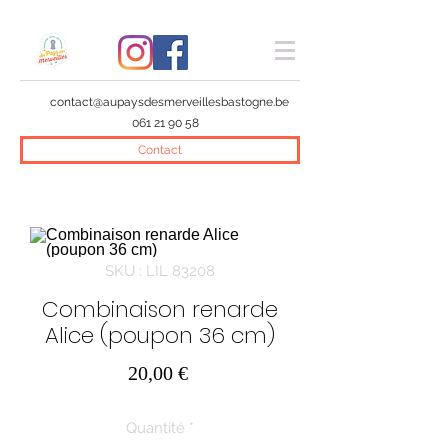
contact@aupaysdesmerveillesbastogne.be
061 21 90 58
Contact
SKU : LIL 83208
Combinaison renarde
Alice (poupon 36 cm)
Prix
20,00 €
Quantité
*