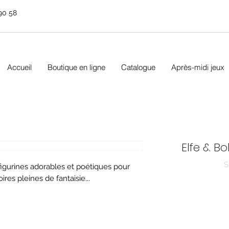
90 58
Accueil
Boutique en ligne
Catalogue
Après-midi jeux
Elfe & Bo
S
 figurines adorables et poétiques pour
ires pleines de fantaisie...