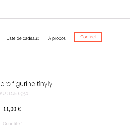
Contact
Liste de cadeaux
À propos
lero figurine tinyly
KU : DJE 6950
Prix
11,00 €
Quantité
*