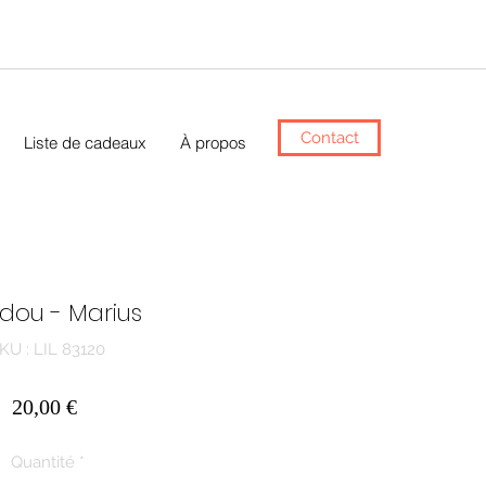
Contact
Liste de cadeaux
À propos
dou - Marius
KU : LIL 83120
Prix
20,00 €
Quantité
*