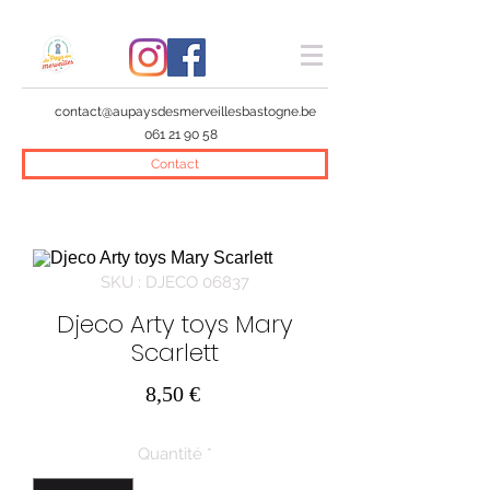
contact@aupaysdesmerveillesbastogne.be
061 21 90 58
Contact
SKU : DJECO 06837
Djeco Arty toys Mary
Scarlett
Prix
8,50 €
Quantité
*