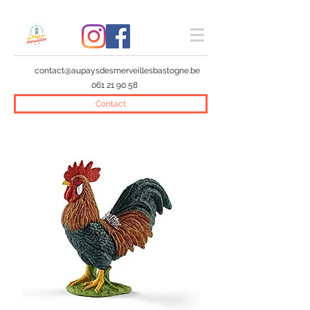
contact@aupaysdesmerveillesbastogne.be
061 21 90 58
Contact