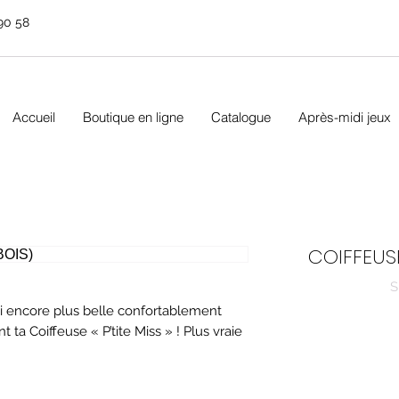
90 58
Accueil
Boutique en ligne
Catalogue
Après-midi jeux
COIFFEUSE
S
i encore plus belle confortablement
 ta Coiffeuse « P’tite Miss » ! Plus vraie
 équipée d’un grand miroir pour mieux se
ses affaires ou cacher ses petits secrets.
nons pour accrocher ses colliers ou ses