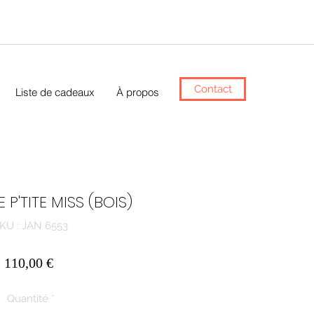
Contact
Liste de cadeaux
À propos
 P'TITE MISS (BOIS)
KU : JAN 6553
Prix
110,00 €
Quantité
*