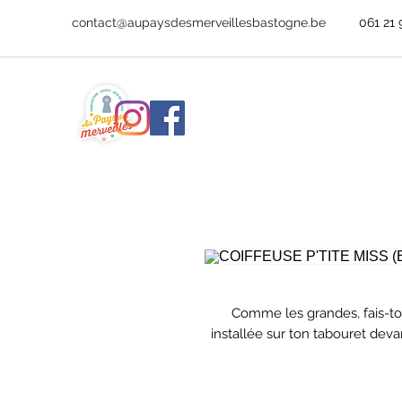
contact@aupaysdesmerveillesbastogne.be
061 21 
Comme les grandes, fais-to
installée sur ton tabouret devant
que nature, cette coiffeuse est
voir et d’un tiroir pour ranger 
Pratique, elle dispose de 3 te