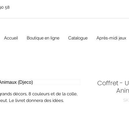
90 58
Accueil
Boutique en ligne
Catalogue
Après-midi jeux
Coffret - 
Ani
ands décors, 8 couleurs et de la colle,
SK
ut. Le livret donnera des idées.