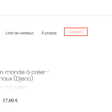
Contact
Liste de cadeaux
À propos
Un monde à créer -
maux (Djeco)
U : DJECO 8997
Prix
17,00 €