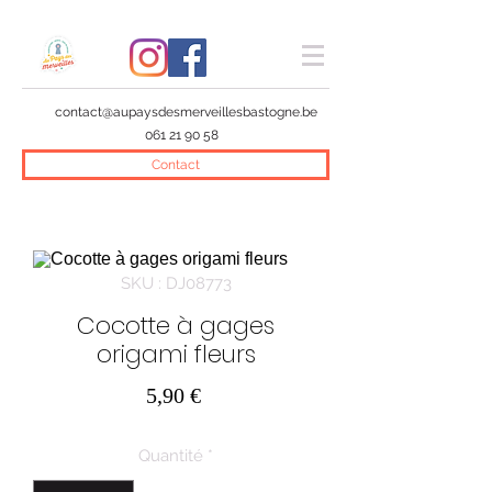
contact@aupaysdesmerveillesbastogne.be
061 21 90 58
Contact
SKU : DJ08773
Cocotte à gages
origami fleurs
Prix
5,90 €
Quantité
*