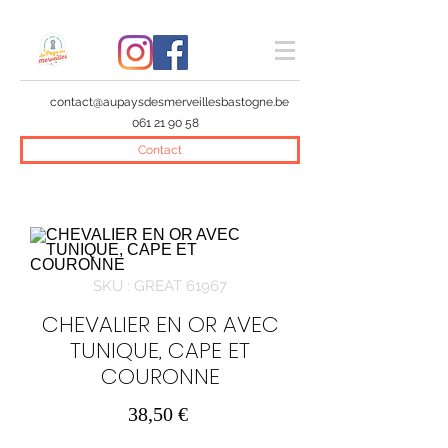
contact@aupaysdesmerveillesbastogne.be
061 21 90 58
Contact
SKU : GREAT 61967
CHEVALIER EN OR AVEC
TUNIQUE, CAPE ET
COURONNE
Prix
38,50 €