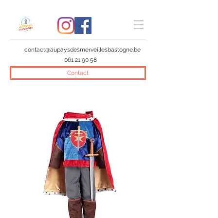
contact@aupaysdesmerveillesbastogne.be
061 21 90 58
Contact