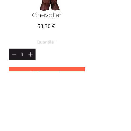
Chevalier
Prix
53,30 €
Quantité
*
Ajouter au panier
Age: 9-11ans
AU PAYS DES MERVEILLES SRL
Route de Marche 43
6600 BASTOGNE