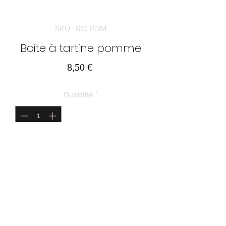
SKU : SIG POM
Boite à tartine pomme
Prix
8,50 €
Quantité
*
Ajouter au panier
AU PAYS DES MERVEILLES SRL
Route de Marche 43
6600 BASTOGNE