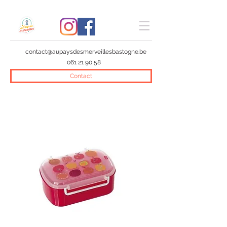
contact@aupaysdesmerveillesbastogne.be
061 21 90 58
Contact