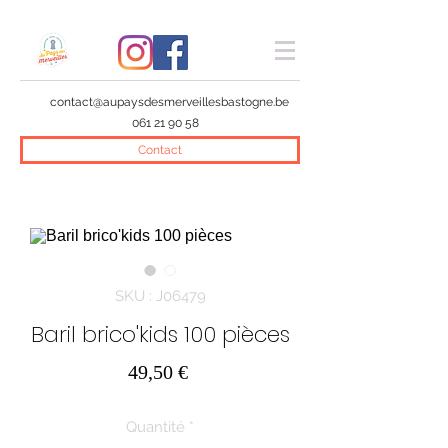
contact@aupaysdesmerveillesbastogne.be
061 21 90 58
Contact
SKU : J06479
Baril brico'kids 100 pièces
Prix
49,50 €
Quantité
*