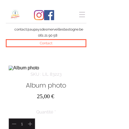
contact@aupaysdesmerveillesbastogne.be
061 21 90 58
Contact
SKU : LIL 83223
Album photo
Prix
25,00 €
Quantité
*