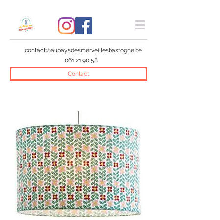
contact@aupaysdesmerveillesbastogne.be
061 21 90 58
Contact