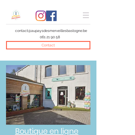
contact@aupaysdesmerveillesbastogne.be
061 21 90 58
Contact
Boutique en ligne