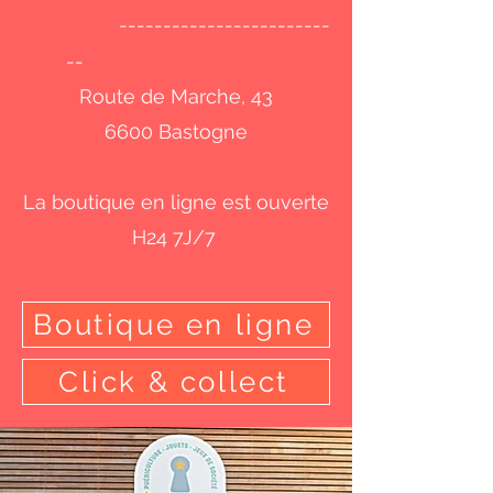
------------------------
--
Route de Marche, 43
6600 Bastogne
La boutique en ligne est ouverte
H24 7J/7
Boutique en ligne
Click & collect