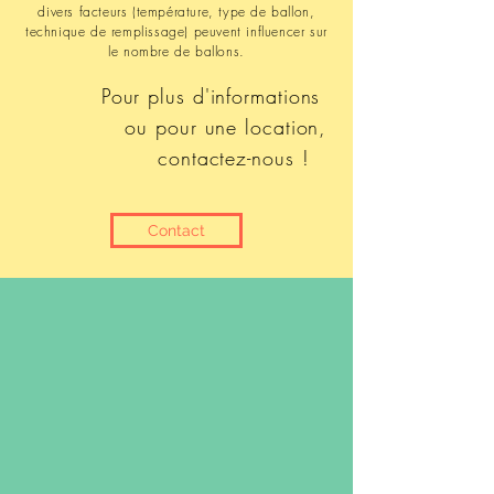
divers facteurs (température, type de ballon,
technique de remplissage) peuvent influencer sur
le nombre de ballons.
Pour plus d'informations
ou
pour une location,
contactez-nous !
Contact