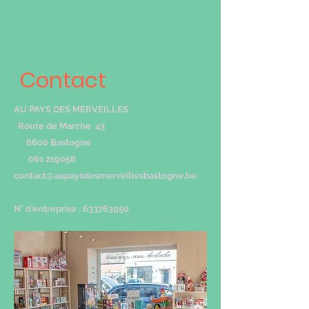
Contact
AU PAYS DES MERVEILLES
Route de Marche 43
6600 Bastogne
061 219058
contact@aupaysdesmerveillesbastogne.be
N° d'entreprise :
633763950
061 21 90 58